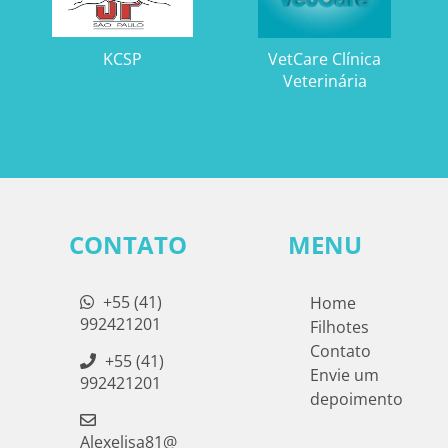
KCSP
VetCare Clínica
Veterinária
CONTATO
MENU
+55 (41)
Home
992421201
Filhotes
Contato
+55 (41)
Envie um
992421201
depoimento
Alexelisa81@