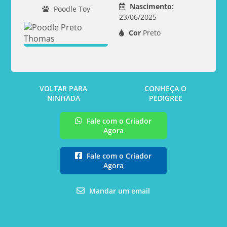
Nascimento:
Poodle Toy
23/06/2025
Cor
Preto
VOLTAR PARA
CONHEÇA O
NINHADA
PEDIGREE
Fale com o Criador
Agora
Fale com o Criador
Agora
Mandar um email