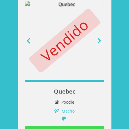
Vendido
V
Quebec
Poodle
Macho