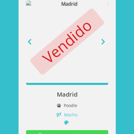
Vendido
V
Madrid
Poodle
Macho