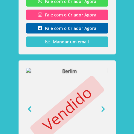
Fale com o Criador Agora
Fale com o Criador Agora
Fale com o Criador Agora
Mandar um email
Vendido
V