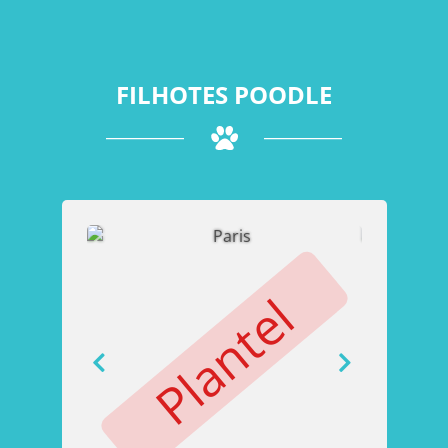
FILHOTES POODLE
Plantel
P