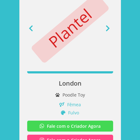
Plantel
P
London
Poodle Toy
Fêmea
Fulvo
Fale com o Criador Agora